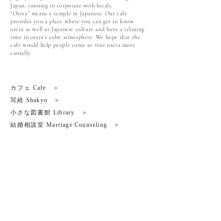
Japan, running in corporate with locals.
“Otera” means a temple in Japanese. Our cafe
provides you a place where you can get to know
otera as well as Japanese culture and have a relaxing
time in otera’s calm atmosphere. We hope that the
cafe would help people come to visit otera more
casually.
カフェ
Cafe ＞
写経
Shakyo ＞
小さな図書館
Library ＞
結婚相談室
Marriage Counseling
＞