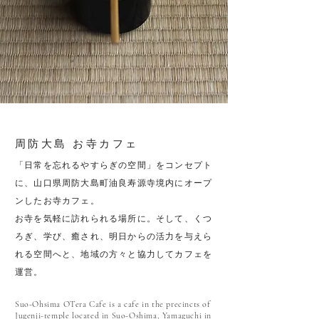
周防大島
お寺カフェ
「日常を忘れるやすらぎの空間」をコンセプト
に、山口県周防大島町油良寿源寺境内にオープ
ンしたお寺カフェ。
お寺を気軽に訪れられる場所に。そして、くつ
ろぎ、学び、癒され、明日からの活力を与えら
れる空間へと、地域の方々と協力してカフェを
運営。
Suo-Ohsima OTera Cafe is a cafe in the precincts of
Jugenji-temple located in Suo-Oshima, Yamaguchi in